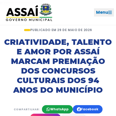
Ir para o menu [2]
Ir para o conteúdo [1]
Menu
Início
Notícias
Artigo
PUBLICADO EM 29 DE MAIO DE 2026
REDES SOCIAIS
CRIATIVIDADE, TALENTO
E AMOR POR ASSAÍ
PERFIL DE NAVEGAÇÃO
Geral
MARCAM PREMIAÇÃO
DOS CONCURSOS
Início
CULTURAIS DOS 94
Cidade
ANOS DO MUNICÍPIO
Governo
WhatsApp
Facebook
COMPARTILHAR:
Ouvidoria