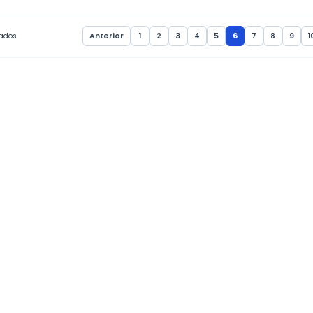
elebra as raízes
Abertura oficial
 e a tradição que
celebra tradiçã
a história de Assaí.
o futuro de Assa