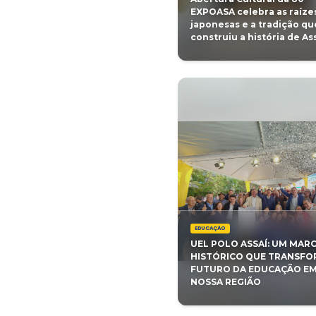
INTELIGE
MELHOR 
LATINA
CULTURA
Abertura 