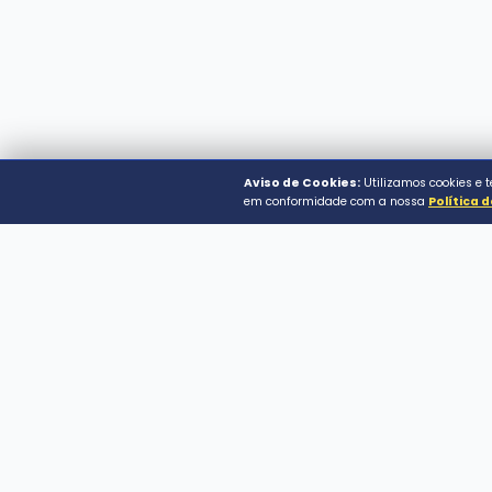
Prefeitura Municipal 
Av. Rio de Janeiro, 720 - 
CEP: 86220-000 | Assaí 