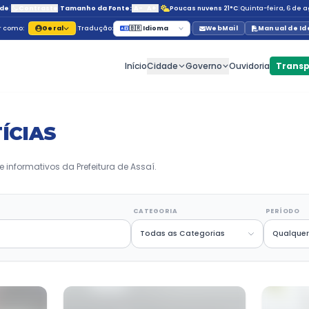
Acessibilidade
|
Contraste
|
Tamanho da Fonte:
A-
A
Navegar como:
Geral
|
Tradução:
🇧🇷 Id
Início
C
s
MAS NOTÍCIAS
ações, projetos e informativos da Prefeitura de Assaí
CHAVE
CATE