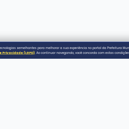
ACESSO RÁPIDO
Serviços ao Cidadão
Conecta Assaí
de Assaí
Gov.Assaí
Centro.
- PR