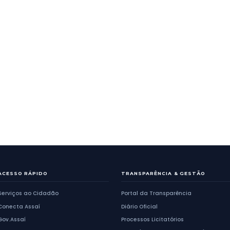
CULTURA
 ASSAÍ: UM MARCO
CO QUE TRANSFORMA O
Copa Paranaens
DA EDUCAÇÃO EM
encanta multidão
EGIÃO
história de Assaí
1
a
72
de
2526
resultados
Anterior
1