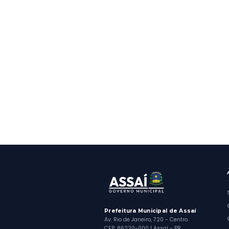
UEL POLO
HISTÓRI
FUTURO 
NOSSA R
Mostrando
6