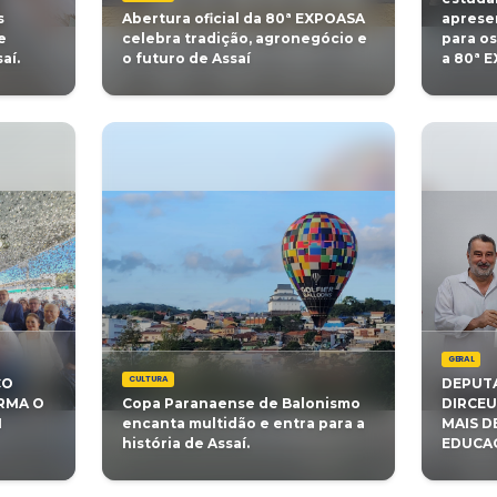
NTES, TORNANDO-SE O
GARANTE MAIS S
CONCEITO DA AMÉRICA
QUALIDADE DE 
PARA ESTUDANTE
CULTURA
Cultural da 80ª