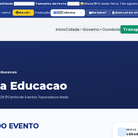
Acessibilidade
|
Contraste
|
Tamanho da Fonte:
Navegar como:
Geral
|
Tradução:
🇧🇷 Id
Início
C
Agenda
Arraia da Educacao
rraia da Educacao
do, 04 de julho de 2026
Centro de Eventos Toyossaburo Ikeda