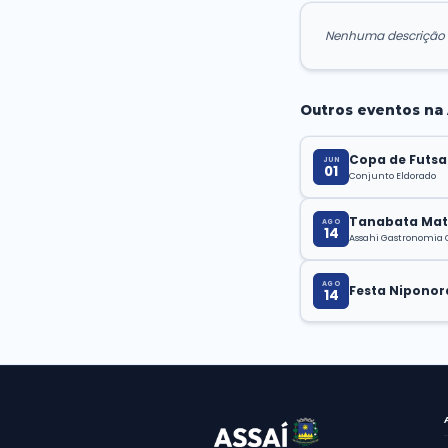
DE
N
Outr
JU
0
AG