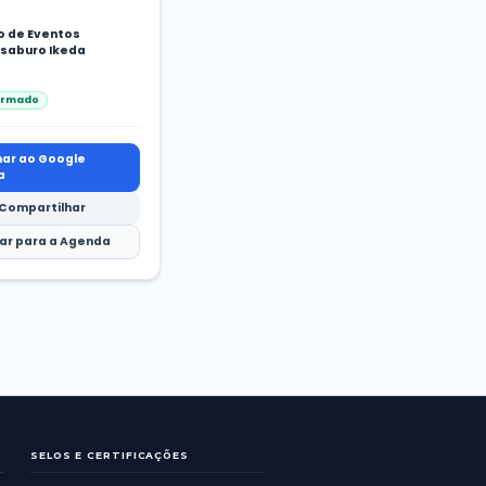
INÍCIO
sábado, 04/07/2026
LOCAL
Centro de Eventos
Toyossaburo Ikeda
STATUS
Confirmado
Adicionar ao Google
Agenda
Confirmado
Compartilhar
Voltar para a Agenda