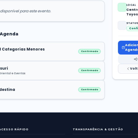
TALHES DO EVENTO
enhuma descrição disponível para este evento.
os eventos na Agenda
Copa de Futsal Categorias Menores
N
1
Conjunto Eldorado
Tanabata Matsuri
O