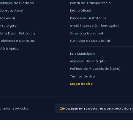
4
Assahi Gastronomia Oriental e Eventos
O
Festa Niponordestina
4
ACESSO RÁPIDO
Serviços ao Cidadão
Conecta Assaí
de Assaí
Gov.Assaí
Centro.
- PR
IPTU Digital