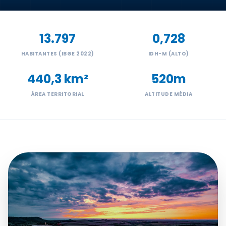
Transparência e Atos
13.797
0,728
Sou Assaiense
HABITANTES (IBGE 2022)
IDH-M (ALTO)
440,3 km²
520m
ÁREA TERRITORIAL
ALTITUDE MÉDIA
🇧🇷 Idioma
IDIOMA
WebMail
Manual de Identidade Visual
ACESSIBILIDADE
Contraste
A-
A+
CLIMA AGORA
Céu limpo
19°C
• Umid.
75%