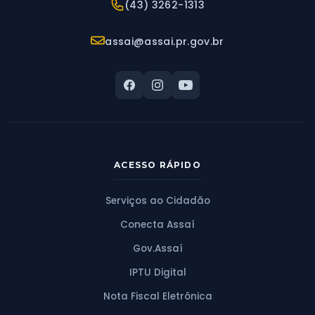
Telefone:
(43) 3262-1313
E-mail:
assai@assai.pr.gov.br
ACESSO RÁPIDO
Serviços ao Cidadão
Conecta Assaí
Gov.Assaí
IPTU Digital
Nota Fiscal Eletrônica