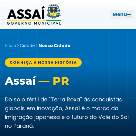
Ir para o menu [2]
Ir para o conteúdo [1]
Menu
REDES SOCIAIS
Início
Cidade
Nossa Cidade
PERFIL DE NAVEGAÇÃO
Geral
CONHEÇA A NOSSA HISTÓRIA
Assaí
— PR
Início
Cidade
Do solo fértil de "Terra Roxa" às conquistas
globais em inovação, Assaí é o marco da
Governo
imigração japonesa e o futuro do Vale do Sol
no Paraná.
Ouvidoria