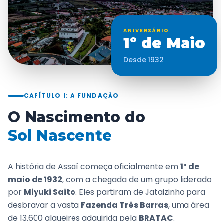
ANIVERSÁRIO
1º de Maio
Desde 1932
CAPÍTULO I: A FUNDAÇÃO
O Nascimento do
Sol Nascente
A história de Assaí começa oficialmente em
1º de
maio de 1932
, com a chegada de um grupo liderado
por
Miyuki Saito
. Eles partiram de Jataizinho para
desbravar a vasta
Fazenda Três Barras
, uma área
de 13.600 alqueires adquirida pela
BRATAC
.