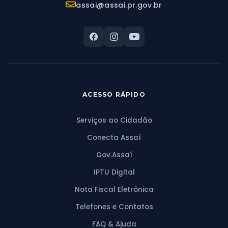
E-mail:
assai@assai.pr.gov.br
ACESSO RÁPIDO
Serviços ao Cidadão
Conecta Assaí
Gov.Assaí
IPTU Digital
Nota Fiscal Eletrônica
Telefones e Contatos
FAQ & Ajuda