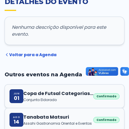
DETALHES DO EVENTO
Transparência e Atos
Nenhuma descrição disponível para este
Sou Assaiense
evento.
Voltar para a Agenda
🇧🇷 Idioma
IDIOMA
WebMail
Manual de Identidade Visual
Outros eventos na Agenda
ACESSIBILIDADE
Copa de Futsal Categorias
JUN
Contraste
A-
A+
Confirmado
01
Menores
Conjunto Eldorado
CLIMA AGORA
Tanabata Matsuri
AGO
Confirmado
14
Chuva
Assahi Gastronomia Oriental e Eventos
24°C
• Umid.
72%