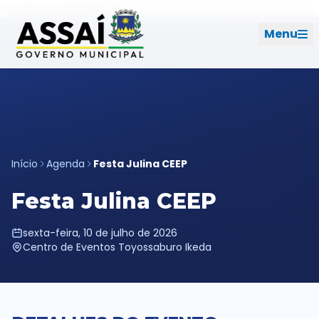
Ir para o menu [2]
Ir para o conteúdo [1]
Menu
REDES SOCIAIS
PERFIL DE NAVEGAÇÃO
Geral
Início
Agenda
Festa Julina CEEP
Início
Festa Julina CEEP
Cidade
sexta-feira, 10 de julho de 2026
Centro de Eventos Toyossaburo Ikeda
Governo
Ouvidoria