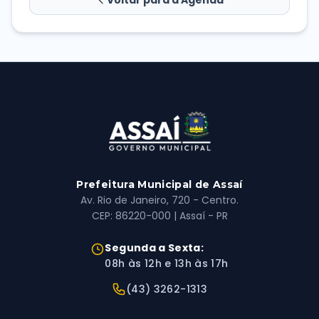
Voltar para a Agenda
Prefeitura Municipal de Assaí
Av. Rio de Janeiro, 720 - Centro.
CEP: 86220-000 | Assaí - PR
Horário de Atendimento:
Segunda a Sexta:
08h às 12h e 13h às 17h
Telefone:
(43) 3262-1313