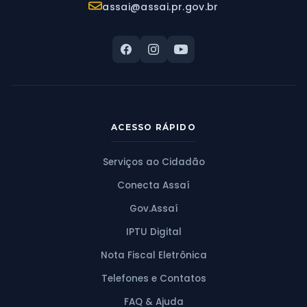
E-mail:
assai@assai.pr.gov.br
ACESSO RÁPIDO
Serviços ao Cidadão
Conecta Assaí
Gov.Assaí
IPTU Digital
Nota Fiscal Eletrônica
Telefones e Contatos
FAQ & Ajuda