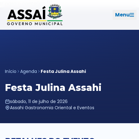
Ir para o menu [2]
Ir para o conteúdo [1]
Menu
REDES SOCIAIS
PERFIL DE NAVEGAÇÃO
Geral
Início
Agenda
Festa Julina Assahi
Início
Festa Julina Assahi
Cidade
sábado, 11 de julho de 2026
Assahi Gastronomia Oriental e Eventos
Governo
Ouvidoria