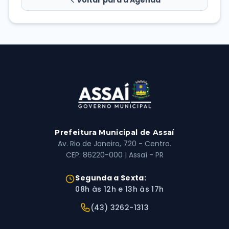
Voltar para a Agenda
Prefeitura Municipal de Assaí
Av. Rio de Janeiro, 720 - Centro.
CEP: 86220-000 | Assaí - PR
Horário de Atendimento:
Segunda a Sexta:
08h às 12h e 13h às 17h
Telefone:
(43) 3262-1313