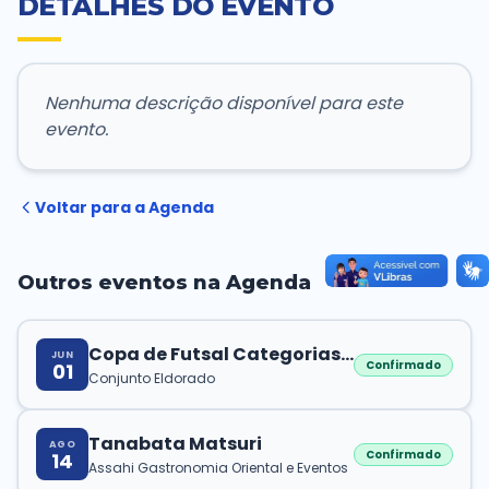
DETALHES DO EVENTO
Transparência e Atos
Nenhuma descrição disponível para este
Sou Assaiense
evento.
Voltar para a Agenda
🇧🇷 Idioma
IDIOMA
WebMail
Manual de Identidade Visual
Outros eventos na Agenda
ACESSIBILIDADE
Copa de Futsal Categorias
JUN
Contraste
A-
A+
Confirmado
01
Menores
Conjunto Eldorado
CLIMA AGORA
Tanabata Matsuri
AGO
Confirmado
14
Chuva
Assahi Gastronomia Oriental e Eventos
24°C
• Umid.
72%