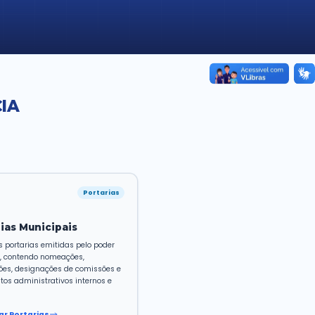
o de acesso a
emais
reto nº 7.724/2012
CF/88 — Art. 37
S DE TRANSPARÊNCIA
ção de contas e informação pública do
 de Assaí.