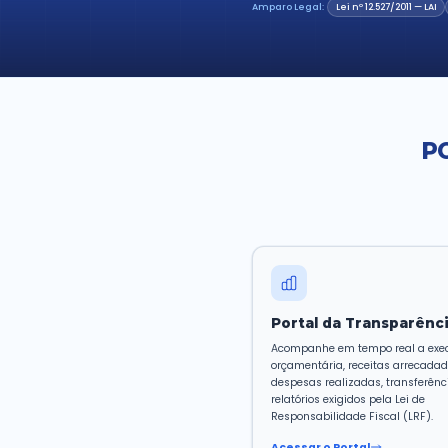
Informação (
dados públic
informações d
Amparo Legal: