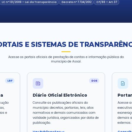
Lei nº 12.527/2011)
, garantindo ao cidadão o direit
os, atos administrativos, execução orçamentária e d
e interesse coletivo.
Lei nº 12.527/2011 — LAI
LC nº 131/2009 — Lei da Transparência
Dec
PORTAIS E SISTEMA
Acesse os portais oficiais de presta
município