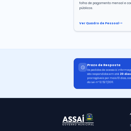
Decreto
Consulta ao
Prefeito Mu
de leis, no
confiança, d
pública e ou
Consultar
Recurso
Transparênc
quadro de pe
funções, re