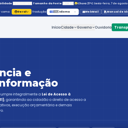
Acessibilidade
|
Contraste
|
Tamanho da Fonte:
Navegar como:
Geral
|
Tradução:
🇧🇷 Id
Início
C
arência
ABERTO
sparência e
so à Informação
Municipal de Assaí cumpre integralmente a
Lei de Aces