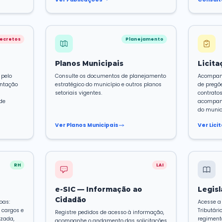
LRF
da Transparência
Diário Oficial 
em tempo real a execução
Consulte as publicaçõ
a, receitas arrecadadas,
município: decretos, p
alizadas, transferências e
normativos e demai
igidos pela Lei de
validade jurídica, or
dade Fiscal (LRF).
publicação.
Portal
Ver Publicações
Decretos