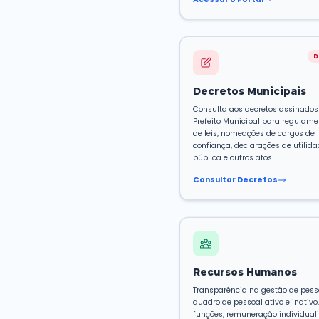
Portal 
Acompanhe 
orçamentári
despesas re
relatórios ex
Responsabili
Acessar o 