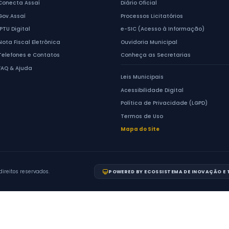
gamento mensal e concursos
e consulte resposta
anteriores. Canal gar
12.527/2011.
 de Pessoal
Fazer uma Solicit
 de Resposta
Autoridade de
os de acesso à informação via e-SIC
Em caso de negativa
pondidos em até
20 dias úteis
,
pode interpor
recu
veis por mais 10 dias, conforme o Art. 11
autoridade hierarq
 12.527/2011.
acionar a CGU, nos te