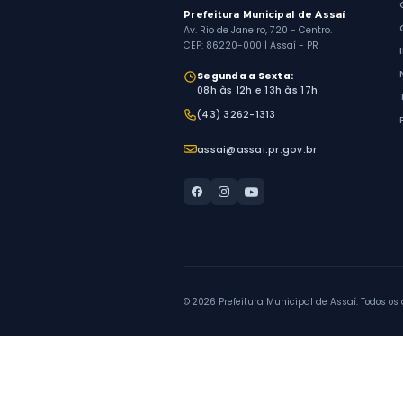
folha de pa
públicos.
Ver Quadro
Prazo
Os pedid
são res
prorrogá
da Lei nº