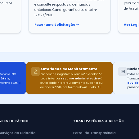
s Municipais
Planos Munici
s decretos assinados pelo
Consulte os documen
nicipal para regulamentação
estratégico do municí
meações de cargos de
setoriais vigentes.
eclarações de utilidade
tros atos.
 Decretos
Ver Planos Municip
RH
s Humanos
e-SIC — Infor
Cidadão
ia na gestão de pessoas:
ssoal ativo e inativo, cargos e
Registre pedidos de 
muneração individualizada,
acompanhe o andame