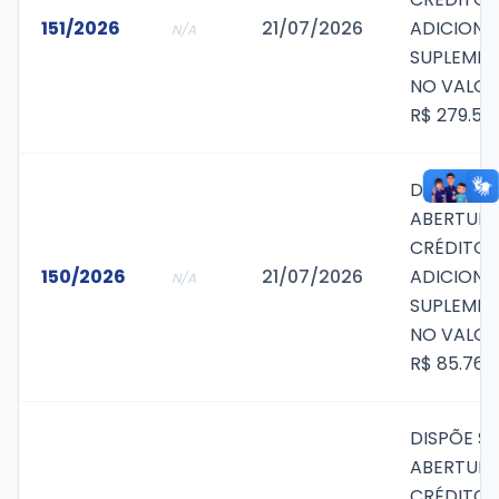
151/2026
21/07/2026
ADICIONA
N/A
SUPLEMEN
NO VALOR
R$ 279.50
DISPÕE S
ABERTURA
CRÉDITO
150/2026
21/07/2026
ADICIONA
N/A
SUPLEMEN
NO VALOR
R$ 85.761,
DISPÕE S
ABERTURA
CRÉDITO