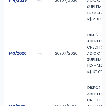
144/2026
20/07/2026
ADICIONA
N/A
SUPLEMEN
NO VALOR
R$ 2.000,
DISPÕE S
ABERTURA
CRÉDITO
143/2026
20/07/2026
ADICIONA
N/A
SUPLEMEN
NO VALOR
R$ 101.000
DISPÕE S
ABERTURA
CRÉDITO