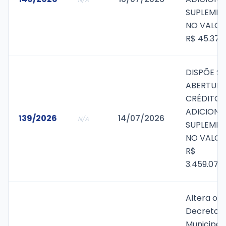
SUPLEMEN
NO VALOR
R$ 45.370
DISPÕE S
ABERTURA
CRÉDITO
ADICIONA
139/2026
14/07/2026
N/A
SUPLEMEN
NO VALOR
R$
3.459.077
Altera o
Decreto
Municipal 