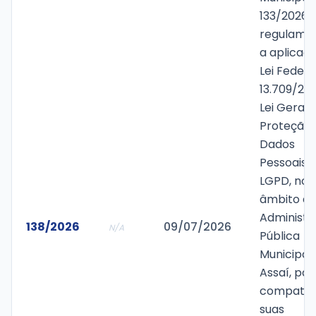
133/2026,
regulame
a aplicaç
Lei Federa
13.709/20
Lei Geral 
Proteção 
Dados
Pessoais 
LGPD, no
âmbito d
Administr
138/2026
09/07/2026
N/A
Pública
Municipal
Assaí, par
compatibi
suas