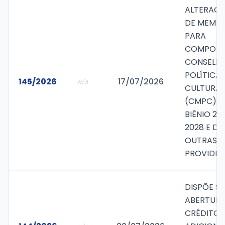
ALTERAÇ
DE MEMB
PARA
COMPORE
CONSELHO
POLÍTICA
145/2026
17/07/2026
N/A
CULTURAL
(CMPC) P
BIÊNIO 20
2028 E DÁ
OUTRAS
PROVIDÊN
DISPÕE S
ABERTURA
CRÉDITO