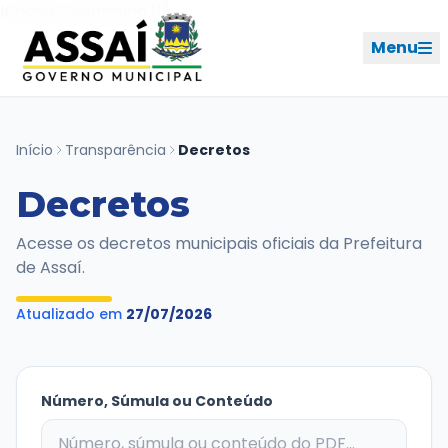
Ir para o menu [2]
Ir para o conteúdo [1]
Menu
REDES SOCIAIS
Início
Transparência
Decretos
Decretos
PERFIL DE NAVEGAÇÃO
Geral
Acesse os decretos municipais oficiais da Prefeitura
de Assaí.
Início
Atualizado em
27/07/2026
Cidade
Governo
Número, Súmula ou Conteúdo
Ouvidoria