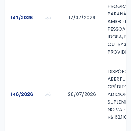
PROGRA
PARANÁ
147/2026
17/07/2026
N/A
AMIGO D
PESSOA
IDOSA, E 
OUTRAS
PROVIDÊN
DISPÕE S
ABERTURA
CRÉDITO
146/2026
20/07/2026
ADICIONA
N/A
SUPLEMEN
NO VALOR
R$ 62.110,