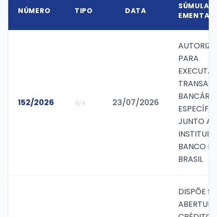
SÚMULA /
NÚMERO
TIPO
DATA
EMENTA
AUTORIZ
PARA
EXECUTA
TRANSAÇ
BANCÁRIA
152/2026
23/07/2026
N/A
ESPECÍFI
JUNTO A
INSTITUI
BANCO D
BRASIL
DISPÕE S
ABERTURA
CRÉDITO