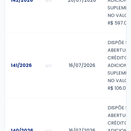
142/2026
20/07/2026
ADICIONA
N/A
SUPLEMEN
NO VALOR
R$ 597.00
DISPÕE S
ABERTURA
CRÉDITO
141/2026
16/07/2026
ADICIONA
N/A
SUPLEMEN
NO VALOR
R$ 106.00
DISPÕE S
ABERTURA
CRÉDITO
140/2026
16/07/2026
ADICIONA
N/A