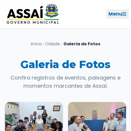
Ir para o menu [2]
Ir para o conteúdo [1]
Menu
REDES SOCIAIS
Início
Cidade
Galeria de Fotos
PERFIL DE NAVEGAÇÃO
Geral
Galeria de Fotos
Confira registros de eventos, paisagens e
Início
momentos marcantes de Assaí.
Cidade
Governo
Ouvidoria