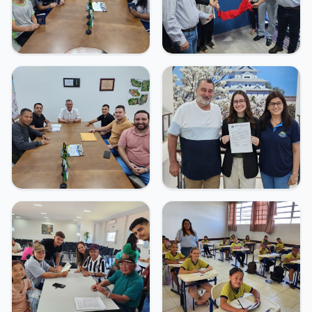
Transparência e Atos
Sou Assaiense
🇧🇷 Idioma
IDIOMA
WebMail
Manual de Identidade Visual
ACESSIBILIDADE
Contraste
A-
A+
CLIMA AGORA
Céu limpo
24°C
• Umid.
58%