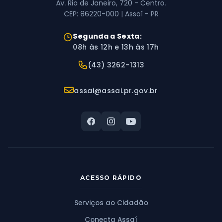
Av. Rio de Janeiro, 720 - Centro.
CEP: 86220-000 | Assaí - PR
Horário de Atendimento:
Segunda a Sexta:
08h às 12h e 13h às 17h
Telefone:
(43) 3262-1313
E-mail:
assai@assai.pr.gov.br
ACESSO RÁPIDO
Serviços ao Cidadão
Conecta Assaí