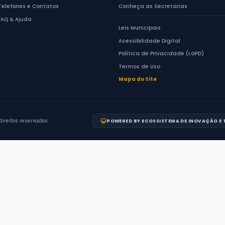
3
a
96
de
2513
resultados
Anterior
1
ACESSO RÁPIDO
Serviços ao Cidadão