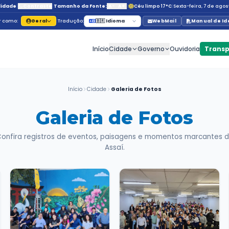
Acessibilidade
|
Contraste
|
Tamanho da Fonte:
A
Navegar como:
Geral
|
Tradução:
🇧🇷 Id
Início
C
Início
Cidade
G
Galeria
Confira registros de eventos, p
Ass