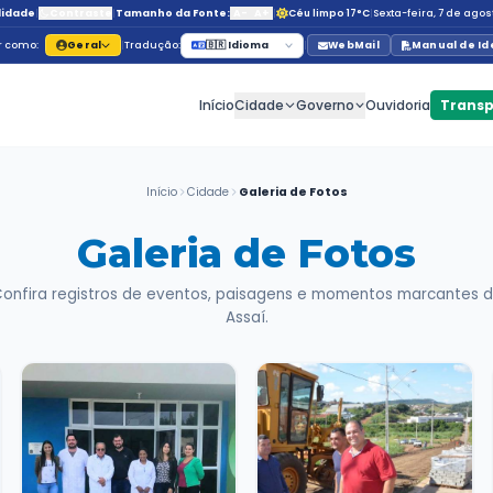
Acessibilidade
|
Contraste
|
Tamanho da Fonte:
A
Navegar como:
Geral
|
Tradução:
🇧🇷 Id
Início
C
Início
Cidade
G
Galeria
Confira registros de eventos, p
Ass