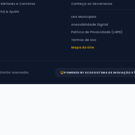
329
a
2352
de
2513
resultados
Anterior
1
2
...
ACESSO RÁPIDO
Serviços ao Cidadão