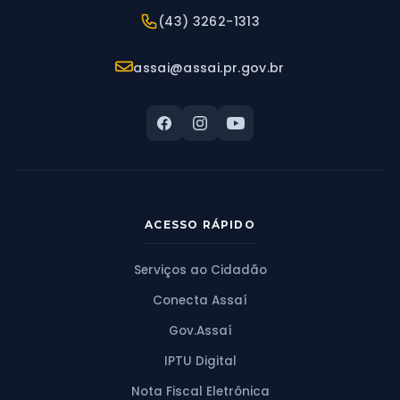
Telefone:
(43) 3262-1313
E-mail:
assai@assai.pr.gov.br
ACESSO RÁPIDO
Serviços ao Cidadão
Conecta Assaí
Gov.Assaí
IPTU Digital
Nota Fiscal Eletrônica