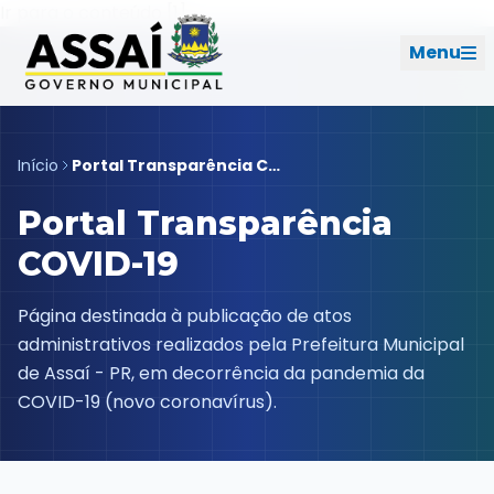
Ir para o menu [2]
Ir para o conteúdo [1]
Menu
REDES SOCIAIS
Início
Portal Transparência COVID-19
PERFIL DE NAVEGAÇÃO
Portal Transparência
Geral
COVID-19
Início
Página destinada à publicação de atos
administrativos realizados pela Prefeitura Municipal
Cidade
de Assaí - PR, em decorrência da pandemia da
COVID-19 (novo coronavírus).
Governo
Ouvidoria