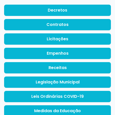
Transparência e Atos
Decretos
Contratos
Sou Assaiense
Licitações
🇧🇷 Idioma
IDIOMA
Empenhos
WebMail
Manual de Identidade Visual
Receitas
ACESSIBILIDADE
Legislação Municipal
Contraste
A-
A+
Leis Ordinárias COVID-19
CLIMA AGORA
Céu limpo
Medidas da Educação
20°C
• Umid.
62%