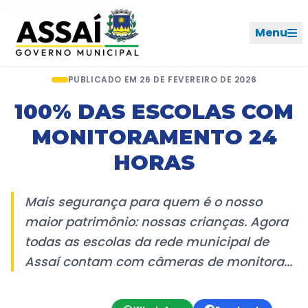
Ir para o menu [2]
Ir para o conteúdo [1]
Menu
Início
Notícias
Artigo
PUBLICADO EM 26 DE FEVEREIRO DE 2026
REDES SOCIAIS
100% DAS ESCOLAS COM
MONITORAMENTO 24
PERFIL DE NAVEGAÇÃO
Geral
HORAS
Início
Mais segurança para quem é o nosso
maior patrimônio: nossas crianças. Agora
Cidade
todas as escolas da rede municipal de
Governo
Assaí contam com câmeras de monitora...
Ouvidoria