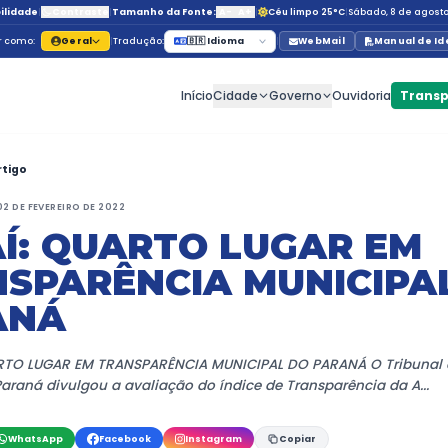
Acessibilidade
|
Contraste
|
Tamanho da Fonte:
Navegar como:
Geral
|
Tradução:
🇧🇷 Id
Início
C
Início
Notícias
Artigo
PUBLICADO EM 02 DE FEVEREIRO DE 2022
ASSAÍ: QUARTO
TRANSPARÊNCIA
PARANÁ