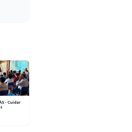
rtal da transparência, avançando de 52,53% para 99,33%.
os pela transparência pública, não apenas para atender uma 
ulação de como os recursos públicos são utilizados. 
ue esse ranking fosse alcançado”, comenta o prefeito Tuti 
Página inicial
a foi útil?
ra melhorarmos nosso portal.