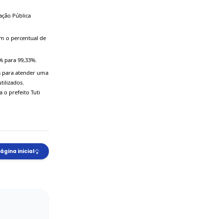
PARANÁ
o do índice de Transparência da Administração Pública 
ado do Paraná em transparência pública com o percentual de 
municípios de até 50 mil habitantes.