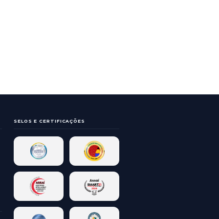
LOGIA PARA
AGOSTO LILÁS - Cuidar
ESCOLA
das mulheres
EBE 30
assaienses.
ROMEBOOKS
04/08/2026