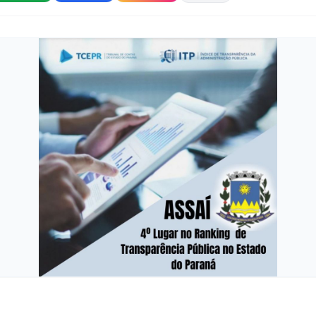
ASSAÍ: QUARTO LUGAR EM TRANSPARÊNCIA MU
Estado do Paraná divulgou a avaliação do í
WhatsApp
Facebook
Instag
COMPARTILHAR: