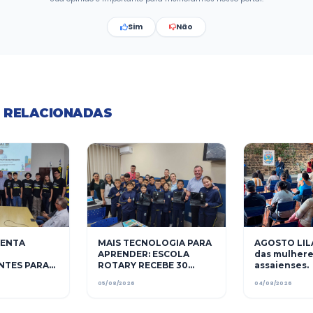
Segundo o TCE, Assaí obteve a mais expressiva melhora no po
“Essa avaliação mostra que estamos no caminho certo. Prezam
determinação legal, mais sim para poder prestar contas à pop
Agradeço aos servidores municipais que se capacitaram para q
Bomtempo.
Voltar às notícias
Esta págin
Sua opinião é importante pa