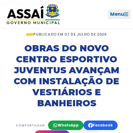
Ir para o menu [2]
Ir para o conteúdo [1]
Menu
Início
Notícias
Artigo
PUBLICADO EM 07 DE JULHO DE 2026
REDES SOCIAIS
OBRAS DO NOVO
CENTRO ESPORTIVO
PERFIL DE NAVEGAÇÃO
Geral
JUVENTUS AVANÇAM
COM INSTALAÇÃO DE
Início
VESTIÁRIOS E
Cidade
BANHEIROS
Governo
WhatsApp
Facebook
COMPARTILHAR:
Ouvidoria