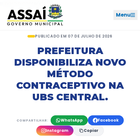
Ir para o menu [2]
Ir para o conteúdo [1]
Menu
Início
Notícias
Artigo
PUBLICADO EM 07 DE JULHO DE 2026
REDES SOCIAIS
PREFEITURA
DISPONIBILIZA NOVO
PERFIL DE NAVEGAÇÃO
Geral
MÉTODO
CONTRACEPTIVO NA
Início
UBS CENTRAL.
Cidade
Governo
WhatsApp
Facebook
COMPARTILHAR:
Instagram
Copiar
Ouvidoria