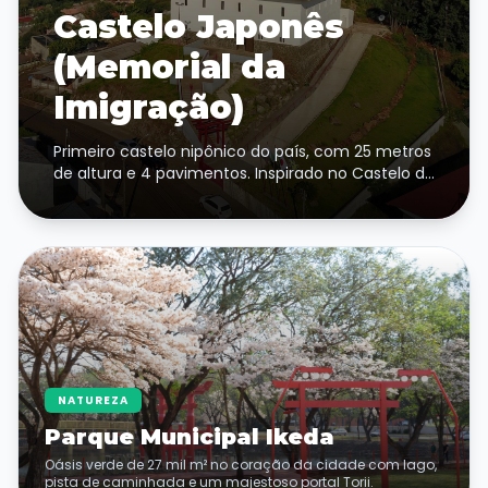
Castelo Japonês
(Memorial da
Imigração)
Primeiro castelo nipônico do país, com 25 metros
de altura e 4 pavimentos. Inspirado no Castelo de
Himeji, abriga exposições históricas e oferece
vista panorâmica de 360° da cidade.
NATUREZA
Parque Municipal Ikeda
Oásis verde de 27 mil m² no coração da cidade com lago,
pista de caminhada e um majestoso portal Torii.