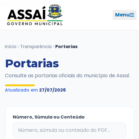
Ir para o menu [2]
Ir para o conteúdo [1]
Menu
REDES SOCIAIS
Início
Transparência
Portarias
Portarias
PERFIL DE NAVEGAÇÃO
Geral
Consulte as portarias oficiais do município de Assaí.
Início
Atualizado em
27/07/2026
Cidade
Governo
Número, Súmula ou Conteúdo
Ouvidoria