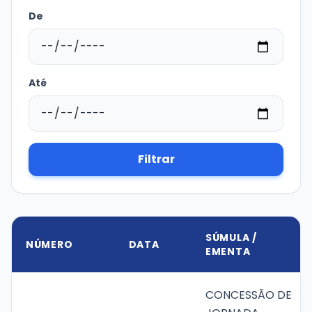
De
Transparência e Atos
Sou Assaiense
Até
🇧🇷 Idioma
IDIOMA
Filtrar
WebMail
Manual de Identidade Visual
ACESSIBILIDADE
Contraste
A-
A+
SÚMULA /
NÚMERO
DATA
EMENTA
CLIMA AGORA
CONCESSÃO DE
Chuva
18°C
• Umid.
63%