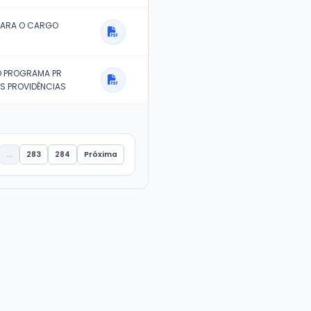
RA CRISTIANE FERREIRA DE MELO
DORA EDNA IZOLINA ALVES DE OLIVEIRA
IO O SR. TIAGO DA CRUZ LOURENÇO PARA O CARGO
 - MOTORISTA
IO O SR. PAULO ROGÉRIO DE ANDRADE PARA O CARGO
 - MOTORISTA
IO O SR. ALEXANDRE BARBOSA PARA O CARGO DE AG.
RISTA