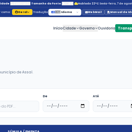
Acessibilidade
|
Contraste
|
Tamanho da Fonte:
A
Navegar como:
Geral
|
Tradução:
🇧🇷 Id
Início
C
ia
Portarias
ias
arias oficiais do município de Assaí.
De
la ou Conteúdo