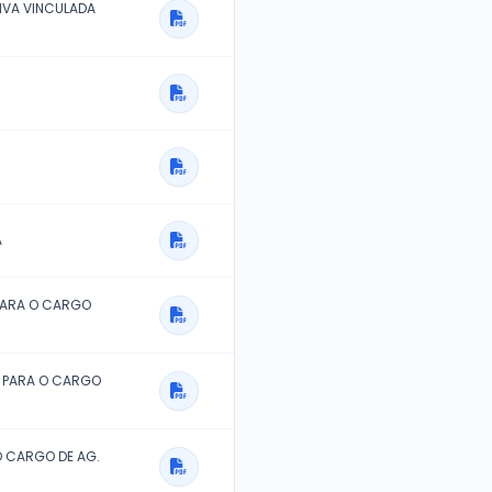
VIDORA ROSÂNGELA ANDRADE DOS SANTOS
NTES SERVIDORAS - ANGELA CRISTINA LOPES DA SILVA,
NA TIEMI UTIAMADA
NTADA A SRA. ROSÂNGELA APARECIDA DE OLIVEIRA
RA DECISÕES TÉCNICOS ADMINISTRATIVA VINCULADA
EGRADO DE PLANEJAMENTO URBANO)
RA SIRLENY MARTINS SILVÉRIO