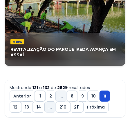
GERAL
REVITALIZAÇÃO DO PARQUE IKEDA AVANÇA EM
ASSAÍ
Mostrando
121
a
132
de
2529
resultados
Anterior
1
2
...
8
9
10
11
12
13
14
...
210
211
Próxima