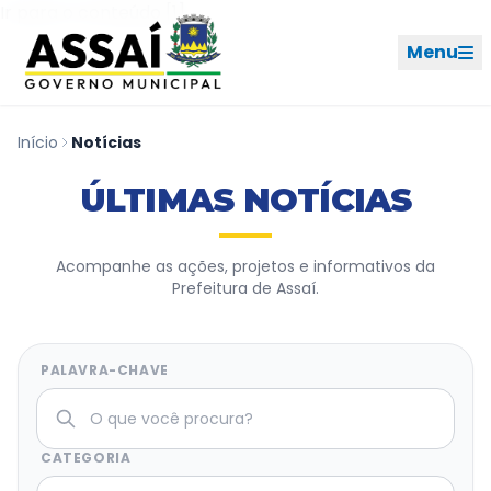
Ir para o menu [2]
Ir para o conteúdo [1]
Menu
Início
Notícias
REDES SOCIAIS
ÚLTIMAS NOTÍCIAS
PERFIL DE NAVEGAÇÃO
Geral
Acompanhe as ações, projetos e informativos da
Prefeitura de Assaí.
Início
Cidade
PALAVRA-CHAVE
Governo
CATEGORIA
Ouvidoria