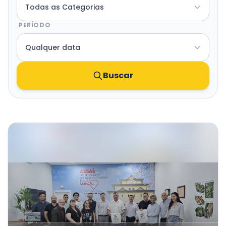
Transparência e Atos
PERÍODO
Sou Assaiense
Buscar
🇧🇷 Idioma
IDIOMA
WebMail
Manual de Identidade Visual
ACESSIBILIDADE
Contraste
A-
A+
CLIMA AGORA
Chuva
25°C
• Umid.
60%