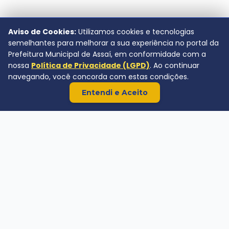
Aviso de Cookies:
Utilizamos cookies e tecnologias
semelhantes para melhorar a sua experiência no portal da
Prefeitura Municipal de Assaí, em conformidade com a
nossa
Política de Privacidade (LGPD)
. Ao continuar
navegando, você concorda com estas condições.
Entendi e Aceito
Prefeitura Municipal de Assaí
Av. Rio de Janeiro, 720 - Centro.