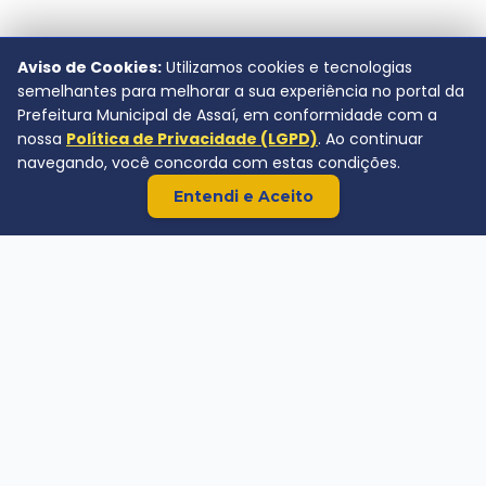
Aviso de Cookies:
Utilizamos cookies e tecnologias
semelhantes para melhorar a sua experiência no portal da
Prefeitura Municipal de Assaí, em conformidade com a
nossa
Política de Privacidade (LGPD)
. Ao continuar
navegando, você concorda com estas condições.
Entendi e Aceito
Prefeitura Municipal de Assaí
Av. Rio de Janeiro, 720 - Centro.