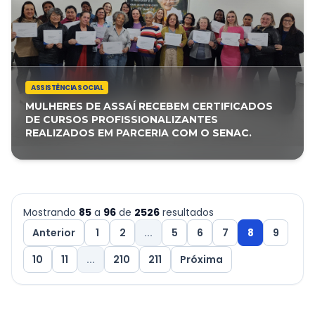
ASSISTÊNCIA SOCIAL
MULHERES DE ASSAÍ RECEBEM CERTIFICADOS
DE CURSOS PROFISSIONALIZANTES
REALIZADOS EM PARCERIA COM O SENAC.
Mostrando
85
a
96
de
2526
resultados
Anterior
1
2
...
5
6
7
8
9
10
11
...
210
211
Próxima