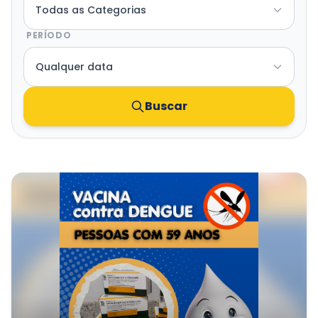
Transparência e Atos
PERÍODO
Sou Assaiense
Buscar
🇧🇷 Idioma
IDIOMA
WebMail
Manual de Identidade Visual
ACESSIBILIDADE
Contraste
A-
A+
CLIMA AGORA
Céu limpo
19°C
• Umid.
85%