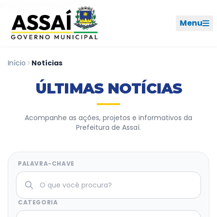
Ir para o menu [2]
Ir para o conteúdo [1]
Menu
Início
Notícias
REDES SOCIAIS
ÚLTIMAS NOTÍCIAS
PERFIL DE NAVEGAÇÃO
Geral
Acompanhe as ações, projetos e informativos da
Prefeitura de Assaí.
Início
Cidade
PALAVRA-CHAVE
Governo
CATEGORIA
Ouvidoria