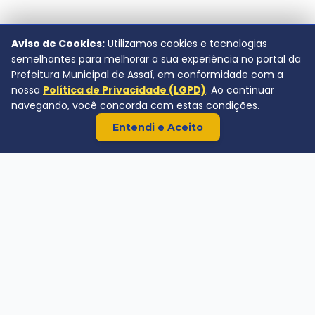
Aviso de Cookies:
Utilizamos cookies e tecnologias
semelhantes para melhorar a sua experiência no portal da
Prefeitura Municipal de Assaí, em conformidade com a
nossa
Política de Privacidade (LGPD)
. Ao continuar
navegando, você concorda com estas condições.
Entendi e Aceito
Prefeitura Municipal de Assaí
Av. Rio de Janeiro, 720 - Centro.