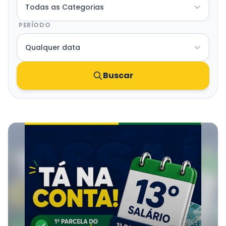
Transparência e Atos
PERÍODO
Sou Assaiense
Buscar
🇧🇷 Idioma
IDIOMA
WebMail
Manual de Identidade Visual
ACESSIBILIDADE
Contraste
A-
A+
CLIMA AGORA
Chuva
21°C
• Umid.
87%