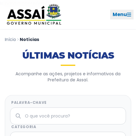
Ir para o menu [2]
Ir para o conteúdo [1]
Menu
Início
Notícias
REDES SOCIAIS
ÚLTIMAS NOTÍCIAS
PERFIL DE NAVEGAÇÃO
Geral
Acompanhe as ações, projetos e informativos da
Prefeitura de Assaí.
Início
Cidade
PALAVRA-CHAVE
Governo
CATEGORIA
Ouvidoria