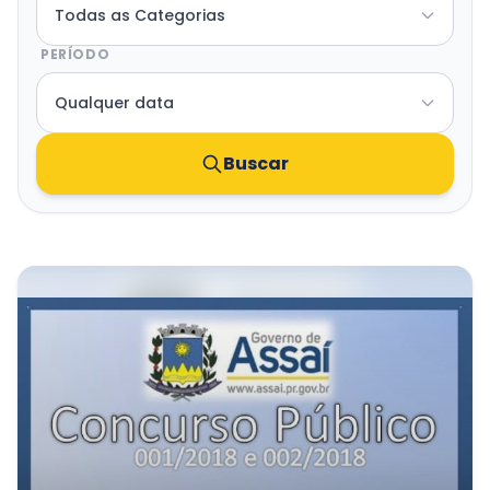
Transparência e Atos
PERÍODO
Sou Assaiense
Buscar
🇧🇷 Idioma
IDIOMA
WebMail
Manual de Identidade Visual
ACESSIBILIDADE
Contraste
A-
A+
CLIMA AGORA
Poucas nuvens
21°C
• Umid.
70%