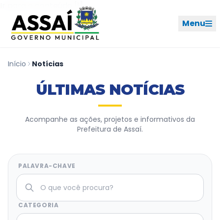
Ir para o menu [2]
Ir para o conteúdo [1]
Menu
Início
Notícias
REDES SOCIAIS
ÚLTIMAS NOTÍCIAS
PERFIL DE NAVEGAÇÃO
Geral
Acompanhe as ações, projetos e informativos da
Prefeitura de Assaí.
Início
Cidade
PALAVRA-CHAVE
Governo
CATEGORIA
Ouvidoria