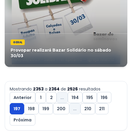
GERAL
Provopar realizará Bazar Solidário no sábado
30/03
Mostrando
2353
a
2364
de
2526
resultados
Anterior
1
2
...
194
195
196
197
198
199
200
...
210
211
Próxima