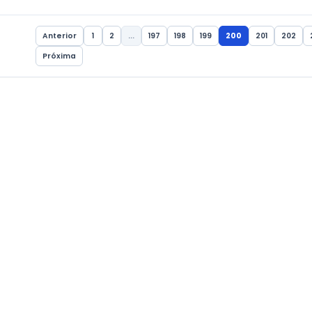
GERAL
 diretoras das Escolas e
nicipais
Prevenção da H