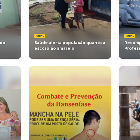
es participam de
Prefeitura irá e
ão profissional
servidores apos