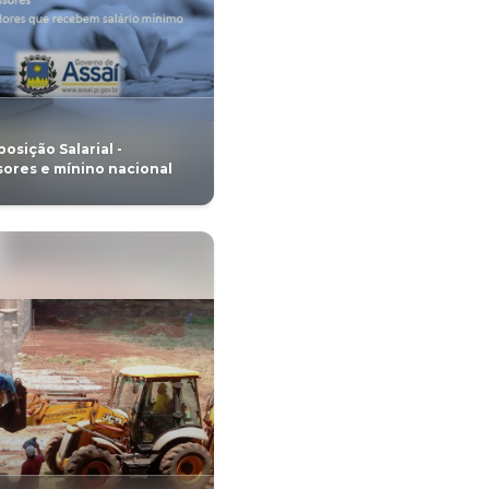
xonerar
Inscrições para o Grup
entados
Combate ao Tabagismo