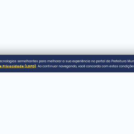
ACESSO RÁPIDO
Serviços ao Cidadão
Conecta Assaí
de Assaí