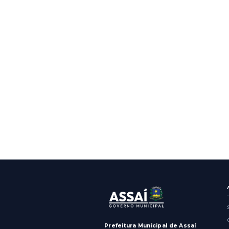
GERAL
Assaí re
Paraná C
Mostrando
2
resultados