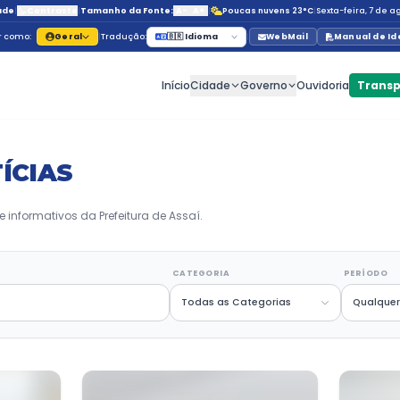
Acessibilidade
|
Contraste
|
Tamanho da Fonte:
A-
A
Navegar como:
Geral
|
Tradução:
🇧🇷 Id
Início
C
s
MAS NOTÍCIAS
ações, projetos e informativos da Prefeitura de Assaí
CHAVE
CATE