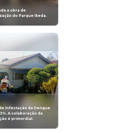
GERAL
pulação quanto a
Recomposição Salarial -
lo.
Professores e mínino n