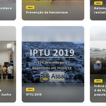
GERAL
co para entrega do
Saúde alerta po
Municipal
escorpião amare