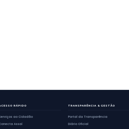
GERAL
ceberá o Programa
idadão no mês de Junho
IPTU 2019
Anterior
1
2
...
1
389
a
2400
de
2526
Próxima