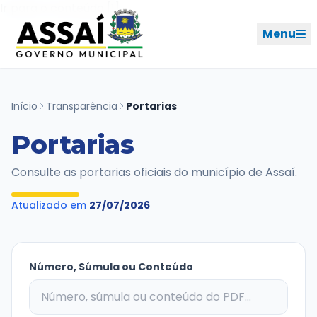
Ir para o menu [2]
Ir para o conteúdo [1]
Menu
REDES SOCIAIS
Início
Transparência
Portarias
Portarias
PERFIL DE NAVEGAÇÃO
Geral
Consulte as portarias oficiais do município de Assaí.
Início
Atualizado em
27/07/2026
Cidade
Governo
Número, Súmula ou Conteúdo
Ouvidoria