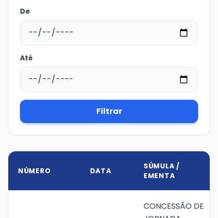
De
Transparência e Atos
Sou Assaiense
Até
🇧🇷 Idioma
IDIOMA
Filtrar
WebMail
Manual de Identidade Visual
ACESSIBILIDADE
Contraste
A-
A+
SÚMULA /
NÚMERO
DATA
EMENTA
CLIMA AGORA
CONCESSÃO DE
Poucas nuvens
18°C
• Umid.
89%