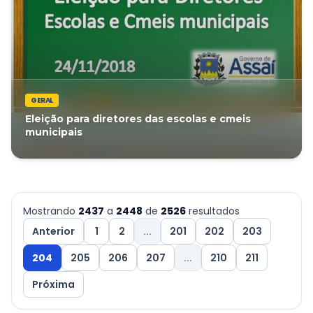
GERAL
Eleição para diretores das escolas e cmeis
municipais
Mostrando
2437
a
2448
de
2526
resultados
Anterior
1
2
...
201
202
203
204
205
206
207
...
210
211
Próxima