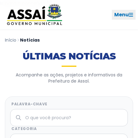
Ir para o menu [2]
Ir para o conteúdo [1]
Menu
Início
Notícias
REDES SOCIAIS
ÚLTIMAS NOTÍCIAS
PERFIL DE NAVEGAÇÃO
Geral
Acompanhe as ações, projetos e informativos da
Prefeitura de Assaí.
Início
Cidade
PALAVRA-CHAVE
Governo
CATEGORIA
Ouvidoria