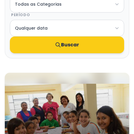
Transparência e Atos
PERÍODO
Sou Assaiense
Buscar
🇧🇷 Idioma
IDIOMA
WebMail
Manual de Identidade Visual
ACESSIBILIDADE
Contraste
A-
A+
CLIMA AGORA
Nevoeiro
18°C
• Umid.
96%