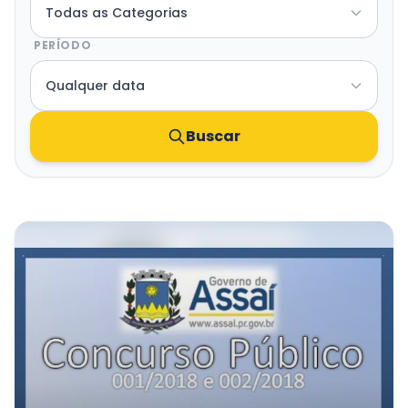
Transparência e Atos
PERÍODO
Sou Assaiense
Buscar
🇧🇷 Idioma
IDIOMA
WebMail
Manual de Identidade Visual
ACESSIBILIDADE
Contraste
A-
A+
CLIMA AGORA
Poucas nuvens
21°C
• Umid.
70%