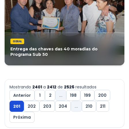
GERAL
Entrega das chaves das 40 moradias do
Programa Sub 50
Mostrando
2401
a
2412
de
2526
resultados
Anterior
1
2
...
198
199
200
201
202
203
204
...
210
211
Próxima