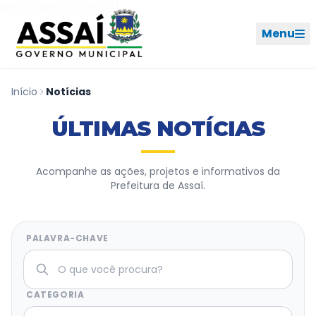
Ir para o menu [2]
Ir para o conteúdo [1]
Menu
Início
Notícias
REDES SOCIAIS
ÚLTIMAS NOTÍCIAS
PERFIL DE NAVEGAÇÃO
Geral
Acompanhe as ações, projetos e informativos da
Prefeitura de Assaí.
Início
Cidade
PALAVRA-CHAVE
Governo
CATEGORIA
Ouvidoria