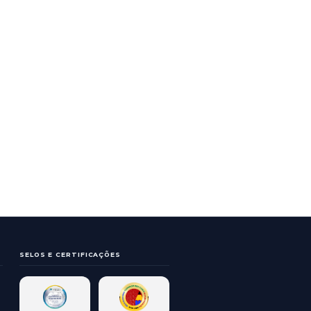
GERAL
eição dos
colas e Cmeis
Prefeito faz a entrega 
Diretor aos vereadores.
9
200
201
202
203
204
205
...
210