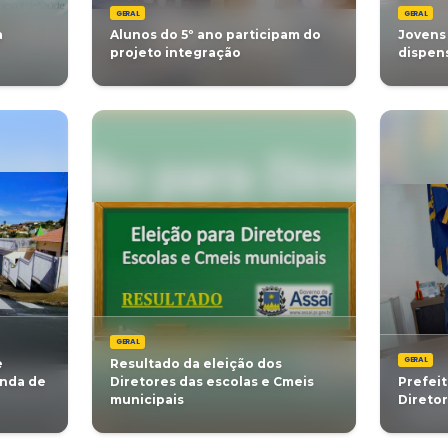
GERAL
ção da Reforma da
Data e Local da 
ria Mitiko Tsuboi
Concurso Públic