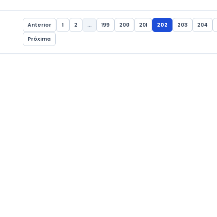
GERAL
Saúde do m nesta
Alunos do 5º ano
ra 29/11
projeto integra