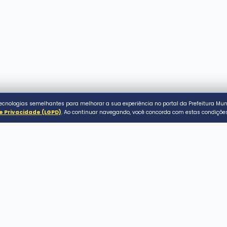
ACESSO RÁPIDO
Serviços ao Cidadão
Conecta Assaí
de Assaí