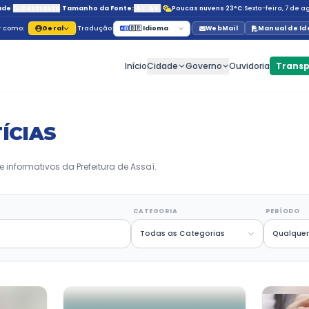
Acessibilidade
|
Contraste
|
Tamanho da Fonte:
A-
A
Navegar como:
Geral
|
Tradução:
🇧🇷 Id
Início
C
s
MAS NOTÍCIAS
ações, projetos e informativos da Prefeitura de Assaí
CHAVE
CATE