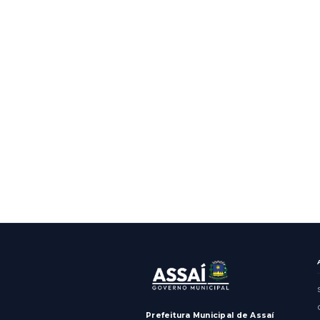
GERAL
Assaí: Vi
recape a
Rubens 
Mostrando
2
resultados