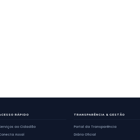
GERAL
la Ramalho recebe
Resultado da el
sfáltico com emenda de
Diretores das es
Bueno
municipais
Anterior
1
2
...
19
413
a
2424
de
2526
Próxima