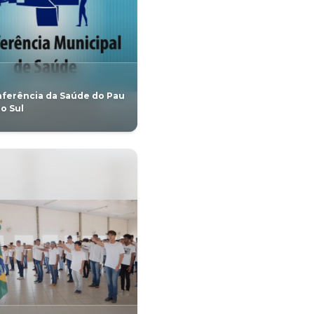
ção Infantil e 1º
Assaí lança a Campanha
Fundamental
Proteção à vida