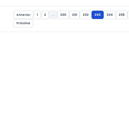
GERAL
Ponto facultativ
ócios Digitais
(16)