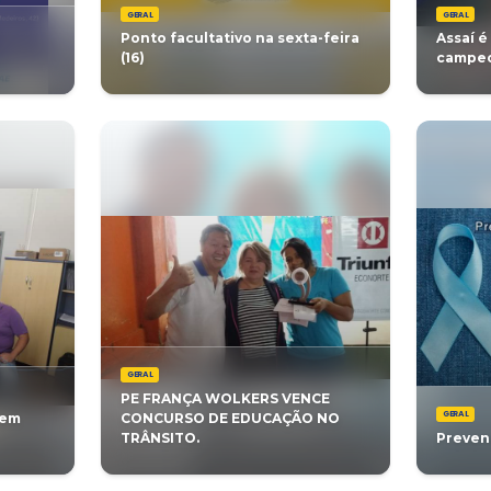
GERAL
Copa Assaí/ Funesplan
Assaí vice campe
Paranaense de F