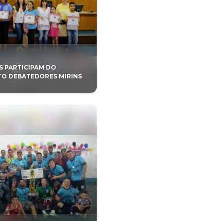
enta teatro de
Assaí participa da Feira
 ambiental
Internacional da Mandi