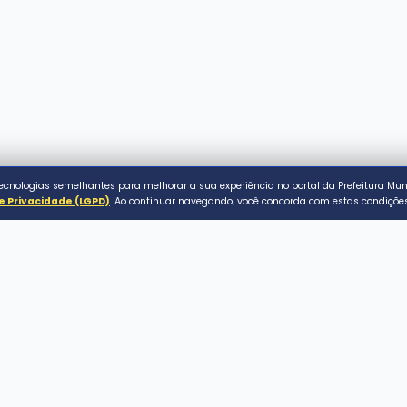
ACESSO RÁPIDO
Serviços ao Cidadão
Conecta Assaí
de Assaí