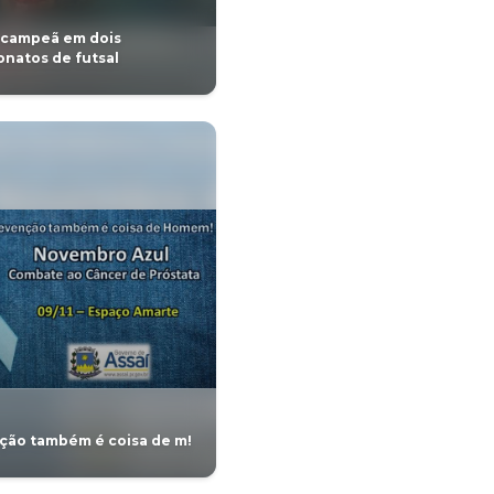
GERAL
ã sub 14 da Copa
ALUNOS PARTICIPAM D
utsal
PROJETO DEBATEDORES