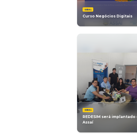
GERAL
Vem aí a 
2019