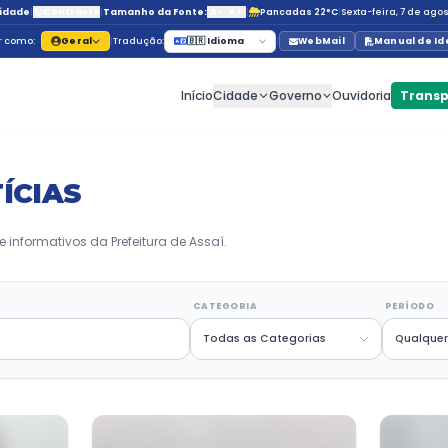
Acessibilidade
|
Contraste
|
Tamanho da Fonte:
A-
Navegar como:
Geral
|
Tradução:
🇧🇷 Id
Início
C
s
MAS NOTÍCIAS
ações, projetos e informativos da Prefeitura de Assaí
CHAVE
CATE