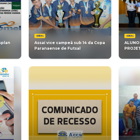
ntos médicos para
Pe França apres
semana
conscientização