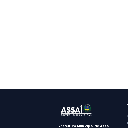
GERAL
REDESIM 
Assaí
Mostrando
2
resultados