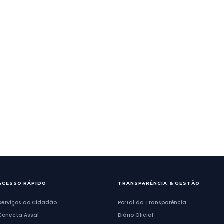
GERAL
PE FRANÇA WOL
será implantado em
CONCURSO DE E
TRÂNSITO.
Anterior
1
2
...
20
425
a
2436
de
2526
Próxima