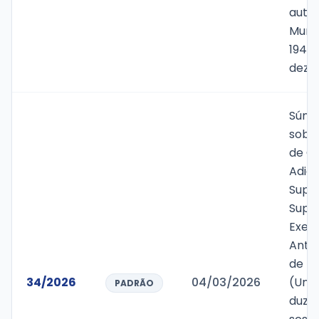
autor
Munic
1947/
deze
Súmu
sobr
de Cr
Adici
Supl
Super
Exerc
Anter
de R$
34/2026
04/03/2026
(Um 
PADRÃO
duze