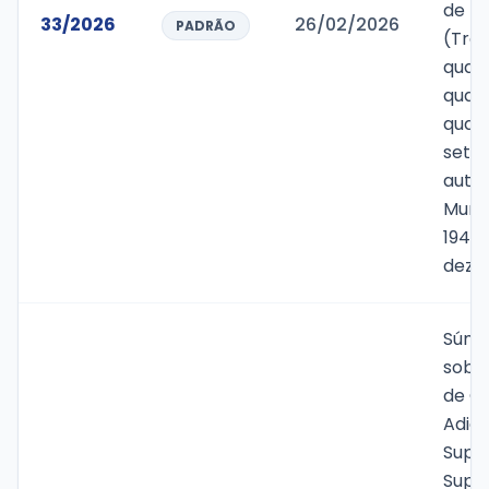
de R$
33/2026
26/02/2026
PADRÃO
(Tre
quare
quat
quato
sete 
autor
Munic
1947/
deze
Súmu
sobr
de Cr
Adici
Supl
Super