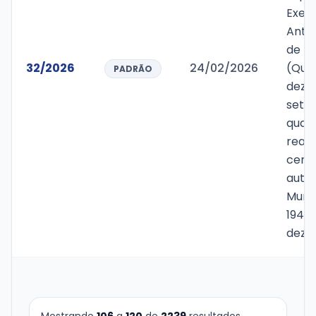
Exerc
Anter
de R$
32/2026
24/02/2026
(Qua
PADRÃO
dezes
sete
quar
reais
cent
autor
Munic
1947/
deze