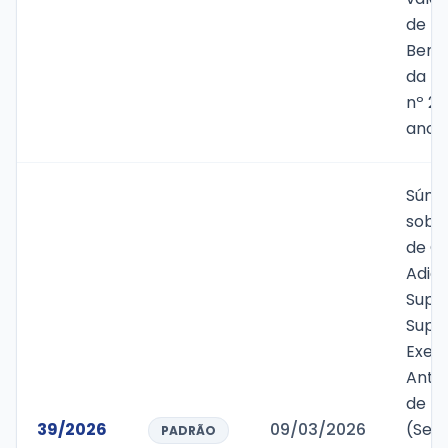
de T
Bens 
da Le
nº 28
ano d
Súmu
sobr
de Cr
Adici
Supl
Super
Exerc
Anter
de R$
39/2026
09/03/2026
(Set
PADRÃO