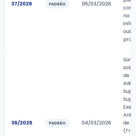
37/2026
05/03/2026
PADRÃO
com 
na r
infla
outr
provi
Súmu
sobr
de Cr
Adici
Supl
Super
Exerc
Anter
36/2026
04/03/2026
de R$
PADRÃO
(Tre