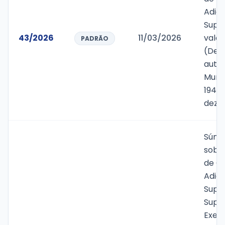
Adici
Supl
43/2026
11/03/2026
valor
PADRÃO
(Dez 
autor
Munic
1947/
deze
Súmu
sobr
de Cr
Adici
Supl
Super
Exerc