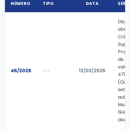
NÚMERO
TIPO
DATA
SÚMU
Disp
aber
Crédi
Supl
Prov
de A
valor
46/2026
13/03/2026
N/A
470.
(Qua
seten
autor
Munic
1947/
deze