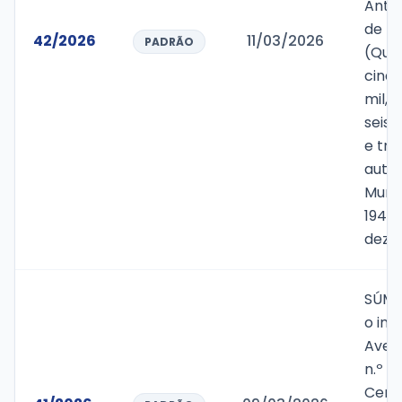
Anter
de R$
42/2026
11/03/2026
PADRÃO
(Qua
cinqu
mil, 
seis 
e trê
autor
Munic
1947/
deze
SÚMU
o imó
Aveni
n.º 4
Cent