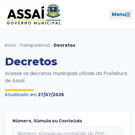
Ir para o menu [2]
Ir para o conteúdo [1]
Menu
REDES SOCIAIS
Início
Transparência
Decretos
Decretos
PERFIL DE NAVEGAÇÃO
Geral
Acesse os decretos municipais oficiais da Prefeitura
de Assaí.
Início
Atualizado em
27/07/2026
Cidade
Governo
Número, Súmula ou Conteúdo
Ouvidoria