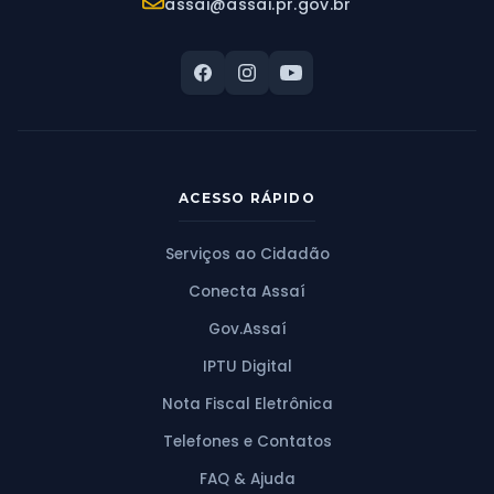
E-mail:
assai@assai.pr.gov.br
ACESSO RÁPIDO
Serviços ao Cidadão
Conecta Assaí
Gov.Assaí
IPTU Digital
Nota Fiscal Eletrônica
Telefones e Contatos
FAQ & Ajuda