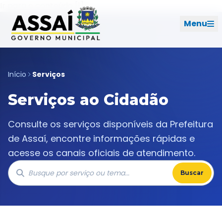
Ir para o menu [2]
Ir para o conteúdo [1]
Menu
REDES SOCIAIS
Início
Serviços
Serviços ao Cidadão
PERFIL DE NAVEGAÇÃO
Geral
Consulte os serviços disponíveis da Prefeitura
Início
de Assaí, encontre informações rápidas e
acesse os canais oficiais de atendimento.
Cidade
Buscar
Governo
Ouvidoria