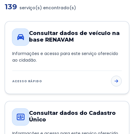
139
serviço(s) encontrado(s)
Transparência e Atos
Sou Assaiense
Consultar dados de veículo na
base RENAVAM
Informações e acesso para este serviço oferecido
ao cidadão.
🇧🇷 Idioma
IDIOMA
WebMail
Manual de Identidade Visual
ACESSO RÁPIDO
ACESSIBILIDADE
Contraste
A-
A+
Consultar dados do Cadastro
Único
CLIMA AGORA
Nevoeiro
18°C
• Umid.
96%
Informações e acesso para este serviço oferecido