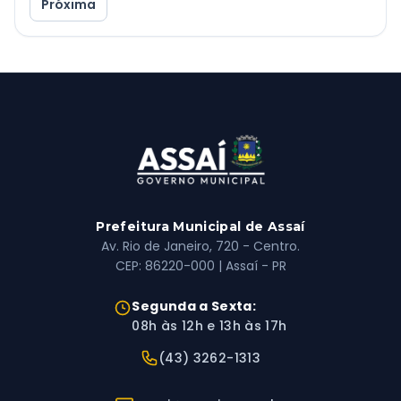
Próxima
Prefeitura Municipal de Assaí
Av. Rio de Janeiro, 720 - Centro.
CEP: 86220-000 | Assaí - PR
Horário de Atendimento:
Segunda a Sexta:
08h às 12h e 13h às 17h
Telefone:
(43) 3262-1313