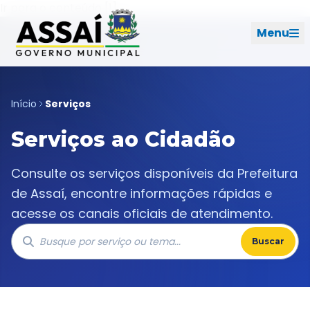
Ir para o menu [2]
Ir para o conteúdo [1]
Menu
REDES SOCIAIS
Início
Serviços
Serviços ao Cidadão
PERFIL DE NAVEGAÇÃO
Geral
Consulte os serviços disponíveis da Prefeitura
Início
de Assaí, encontre informações rápidas e
acesse os canais oficiais de atendimento.
Cidade
Buscar
Governo
Ouvidoria