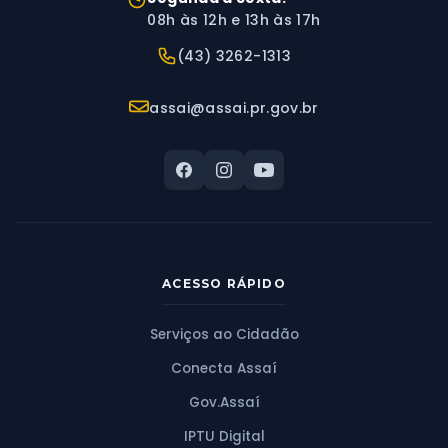
08h às 12h e 13h às 17h
Telefone:
(43) 3262-1313
E-mail:
assai@assai.pr.gov.br
ACESSO RÁPIDO
Serviços ao Cidadão
Conecta Assaí
Gov.Assaí
IPTU Digital