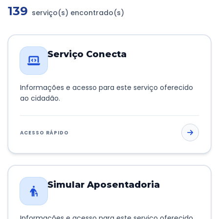
139
serviço(s) encontrado(s)
Transparência e Atos
Sou Assaiense
Serviço Conecta
Informações e acesso para este serviço oferecido
ao cidadão.
🇧🇷 Idioma
IDIOMA
WebMail
Manual de Identidade Visual
ACESSO RÁPIDO
ACESSIBILIDADE
Contraste
A-
A+
Simular Aposentadoria
CLIMA AGORA
Nevoeiro
18°C
• Umid.
96%
Informações e acesso para este serviço oferecido