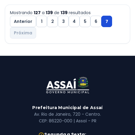
Mostrando
127
a
139
de
139
resultados
Anterior
1
2
3
4
5
6
7
Próxima
Prefeitura Municipal de Assaí
Av. Rio de Janeiro, 720 - Centro.
CEP: 86220-000 | Assaí - PR
Horário de Atendimento:
Segunda a Sexta: