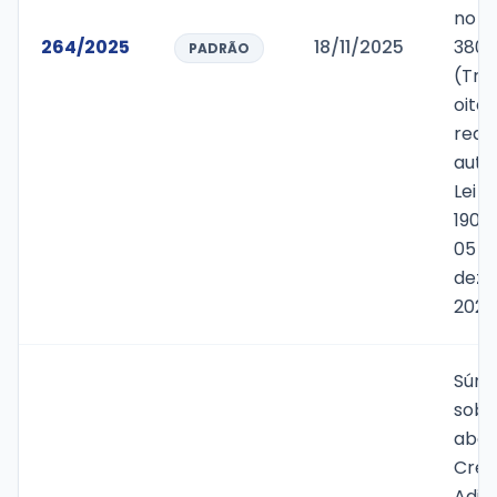
no v
264/2025
18/11/2025
380.
PADRÃO
(Tre
oiten
reais
auto
Lei M
1900
05 d
deze
2024
Súmu
sobr
aber
Créd
Adic