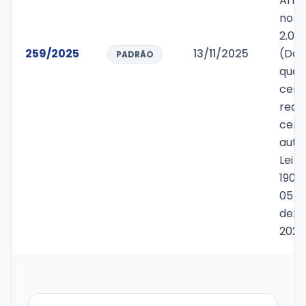
Arre
no v
2.004
259/2025
13/11/2025
(Dois
PADRÃO
quatr
cent
reai
cent
auto
Lei M
1900
05 d
deze
2024