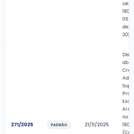
Lei M
1900
05 d
deze
2024
Disp
aber
Créd
Adic
Supl
Prov
Exce
Arre
no v
271/2025
21/11/2025
190.
PADRÃO
(Cen