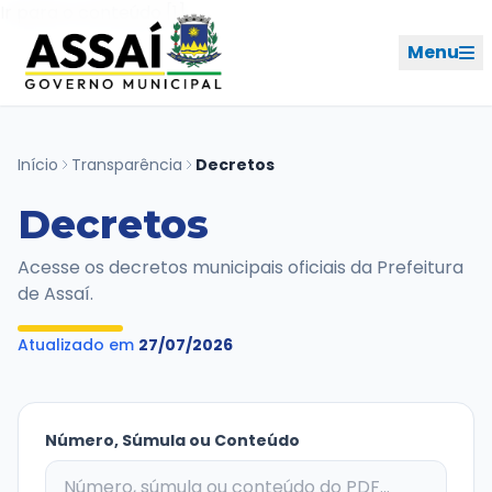
Ir para o menu [2]
Ir para o conteúdo [1]
Menu
REDES SOCIAIS
Início
Transparência
Decretos
Decretos
PERFIL DE NAVEGAÇÃO
Geral
Acesse os decretos municipais oficiais da Prefeitura
de Assaí.
Início
Atualizado em
27/07/2026
Cidade
Governo
Número, Súmula ou Conteúdo
Ouvidoria