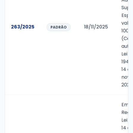
Supl
Espec
valo
263/2025
18/11/2025
PADRÃO
100.
(Cem
auto
Lei n
1943
14 d
nove
2025
Emen
Regu
Lei n
14 de