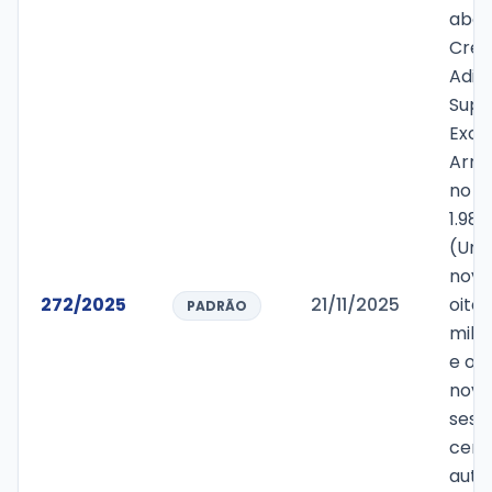
aber
Créd
Adic
Supl
Exce
Arre
no v
1.982
(Um 
nove
272/2025
21/11/2025
oiten
PADRÃO
mil, 
e oit
nove
sess
cent
auto