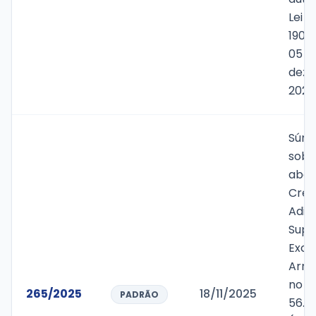
Lei M
1900
05 d
deze
2024
Súmu
sobr
aber
Créd
Adic
Supl
Exce
Arre
no v
265/2025
18/11/2025
PADRÃO
56.0