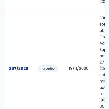
2024
Súmu
sobr
aber
Créd
Adic
Supl
no v
277.
267/2025
19/11/2025
(Duz
PADRÃO
sete
mil r
auto
Lei M
1900
05 d