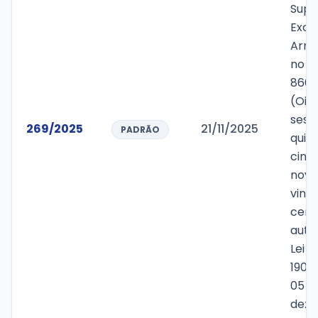
Supl
Exce
Arre
no v
860.
(Oit
sesse
269/2025
21/11/2025
PADRÃO
quin
cinq
nove
vinte
cent
auto
Lei M
1900
05 d
deze