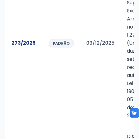
Supl
Exce
Arre
no v
1.270
273/2025
03/12/2025
(Um 
PADRÃO
duze
sete
reais
auto
Lei M
1900
05 d
deze
2024
Disp