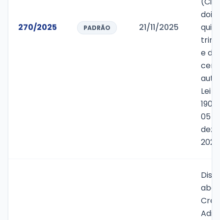
(Cin
dois 
270/2025
21/11/2025
quin
PADRÃO
trint
e de
cent
auto
Lei M
1900
05 d
deze
2024
Disp
aber
Créd
Adic