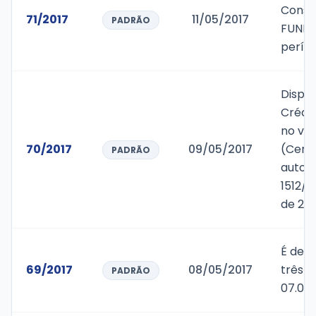
Conse
71/2017
11/05/2017
PADRÃO
FUNDE
períod
Dispõ
Crédit
no val
70/2017
09/05/2017
(Cento
PADRÃO
autori
1512/
de 201
É decl
69/2017
08/05/2017
três di
PADRÃO
07.05.