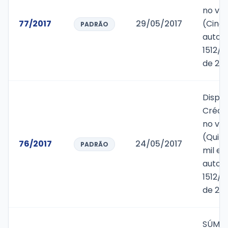
no val
77/2017
29/05/2017
(Cinqu
PADRÃO
autori
1512/
de 201
Dispõ
Crédit
no val
(Quinh
76/2017
24/05/2017
PADRÃO
mil e 
autori
1512/
de 201
SÚMUL