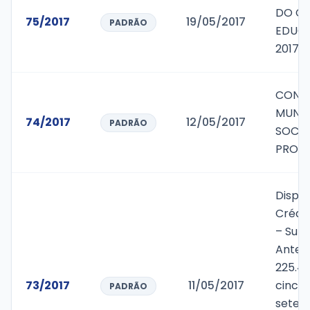
DO CO
75/2017
19/05/2017
PADRÃO
EDUCA
2017-2
CONV
MUNIC
74/2017
12/05/2017
PADRÃO
SOCIA
PROVI
Dispõ
Crédit
– Supe
Anteri
225.47
73/2017
11/05/2017
cinco 
PADRÃO
setent