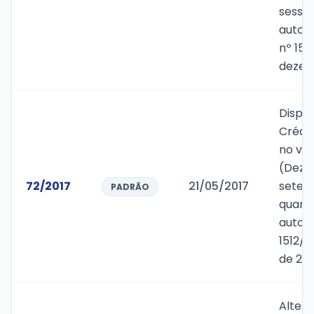
sessen
autori
nº 151
dezem
Dispõ
Crédit
no val
(Dezen
72/2017
21/05/2017
setent
PADRÃO
quaren
autori
1512/
de 201
Alter