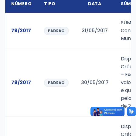
NÚMERO
TIPO
DATA
SÚMUL
SÚMUL
79/2017
31/05/2017
Conse
PADRÃO
Munici
Dispõ
Crédit
– Exc
78/2017
30/05/2017
valor 
PADRÃO
e quin
pela L
de 27
Dispõ
Crédit