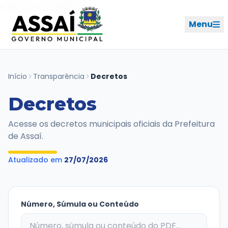
Ir para o menu [2]
Ir para o conteúdo [1]
Menu
REDES SOCIAIS
Início
Transparência
Decretos
Decretos
PERFIL DE NAVEGAÇÃO
Geral
Acesse os decretos municipais oficiais da Prefeitura
de Assaí.
Início
Atualizado em
27/07/2026
Cidade
Governo
Número, Súmula ou Conteúdo
Ouvidoria