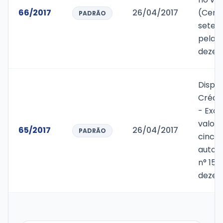
66/2017
26/04/2017
(Cento
PADRÃO
setece
pela L
dezem
Dispõ
Crédit
- Exc
valor 
65/2017
26/04/2017
PADRÃO
cinco 
autori
n° 151
dezem