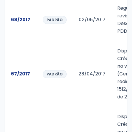
Regul
revisã
68/2017
02/05/2017
PADRÃO
Desen
PDDM
Dispõ
Crédit
no val
67/2017
28/04/2017
(Cento
PADRÃO
reais)
1512/
de 201
Dispõ
Crédit
no val